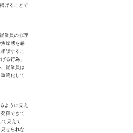
掲げることで
従業員の心理
や焦燥感を感
に相談するこ
妨げる行為」
果、従業員は
て重篤化して
るように見え
を発揮できて
して見えて
を見せられな