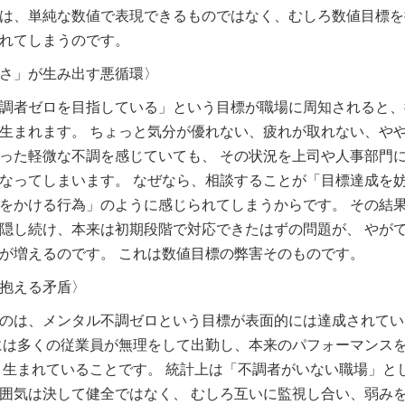
は、単純な数値で表現できるものではなく、むしろ数値目標を
れてしまうのです。
さ」が生み出す悪循環〉
調者ゼロを目指している」という目標が職場に周知されると、
生まれます。 ちょっと気分が優れない、疲れが取れない、や
った軽微な不調を感じていても、 その状況を上司や人事部門
なってしまいます。 なぜなら、相談することが「目標達成を
をかける行為」のように感じられてしまうからです。 その結
隠し続け、本来は初期段階で対応できたはずの問題が、 やが
が増えるのです。 これは数値目標の弊害そのものです。
抱える矛盾〉
のは、メンタル不調ゼロという目標が表面的には達成されてい
には多くの従業員が無理をして出勤し、本来のパフォーマンス
 生まれていることです。 統計上は「不調者がいない職場」と
囲気は決して健全ではなく、 むしろ互いに監視し合い、弱み