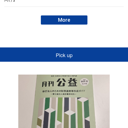
More
Pick up