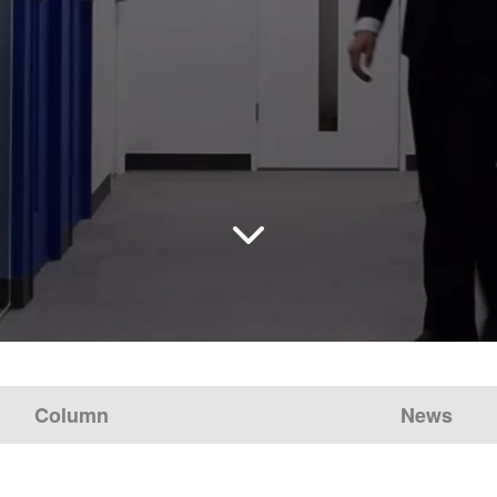
Column
News